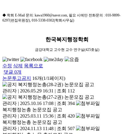
◆
학회
E-Mail
문의
: kawa1960@naver.com, 필요 시에만
전화문의
: 010-9899-
6297(
편집위원장
), 010-5338-0302(
학회사무실
)
한국복지행정학회
금강대학교
고수현 교수 연구실
(425
호실
)
수정
삭제
목록으로
댓글
0
개
논문투고공지
16개(1/1페이지)
복지행정논총(28-2권) 논문모집 공고
관리자
|
2026.05.29 16:31
|
조회 112
복지행정논총(27-2권) 논문모집 공고
관리자
|
2025.10.16 17:08
|
조회 394
복지행정논총 논문모집 공고
관리자
|
2025.03.11 15:36
|
조회 420
복지행정논총 논문모집 공고
관리자
|
2024.11.13 11:48
|
조회 507