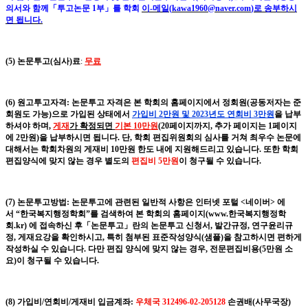
의서와 함께
「
투고논문
1
부
」
를 학회
이
-
메일
(
kawa1960@naver.com
)
로 송부하시
면 됩니다
.
(5)
논문투고(심사)료
:
무료
(6)
원고투고자격
:
논문투고 자격은 본 학회의 홈페이지에서
정회원
(
공동저자는 준
회원도 가능
)
으로 가입된 상태에서
가입비
2
만원 및
2023
년도 연회비
3
만원
을 납부
하셔야 하며
,
게재
가 확정되면
기본 1
0
만원
(20
페이지까지
,
추가 페이지는
1
페이지
에
2
만원
)
을 납부하시면 됩니다
.
단
,
학회 편집위원회의 심사를 거쳐 최우수 논문에
대해서는 학회차원의 게재비 1
0
만원 한도 내에 지원해드리고 있습니다
. 또한 학회
편집양식에 맞지 않는 경우 별도의
편집비 5만원
이 청구될 수 있습니다.
(7)
논문투고방법
:
논문투고에 관련된 일반적 사항은 인터넷 포털
<
네이버
>
에
서
“
한국복지행정학회
”
를 검색하여 본 학회의 홈페이지
(
www.
한국복지행정학
회
.kr)
에 접속하신 후
「
논문투고
」
란의 논문투고 신청서
,
발간규정
,
연구윤리규
정
,
게재요강을 확인하시고
,
특히 첨부된 표준작성양식
(
샘플
)
을
참고하시면 편하게
작성하실 수 있습니다. 다만 편집 양식에 맞지 않는 경우
,
전문편집비용
(5
만원 소
요
)이 청구될 수 있습니다
.
(8) 가입비/연회비/게재비 입금계좌:
우체국
312496-02-205128
손권배
(
사무국장
)