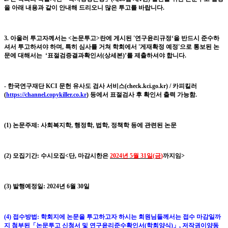
을 아래 내용과 같이 안내해 드리오니 많은 투고를 바랍니다
.
3.
아울러 투고자께서는
<
논문투고
>
란에 게시된
'
연구윤리규정
‘
을 반드시 준수하
셔서 투고하셔야 하며
,
특히 심사를 거쳐 학회에서
'
게재확정 예정
'
으로 통보된 논
문에 대해서는
‘
표절검증결과확인서
(
상세본
)
’
를 제출하셔야 합니다
.
-
한국연구재단
KCI
문헌 유사도 검사 서비스
(check.kci.go.kr) /
카피킬러
(
https://channel.copykiller.co.kr
)
등에서
표절검사 후 확인서 출력 가능함
.
(1)
논문주제
:
사회복지학
,
행정학
,
법학
,
정책학
등에 관련된 논문
(2)
모집기간
:
수시모집
<
단
,
마감시한은
2024
년 5
월 31
일
(금
)
까지임
>
(3)
발행예정일
: 2024
년 6
월
30
일
(4)
접수방법
:
학회지에 논문을 투고하고자 하시는 회원님들께서는 접수 마감일까
지 첨부된
「
논문투고 신청서 및 연구윤리준수확인서
(
학회양식
)
」
,
저작권이양동