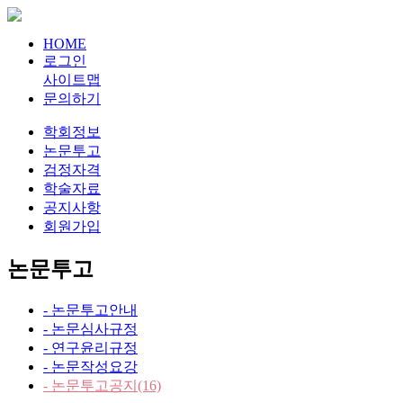
HOME
로그인
사이트맵
문의하기
학회정보
논문투고
검정자격
학술자료
공지사항
회원가입
논문투고
- 논문투고안내
- 논문심사규정
- 연구윤리규정
- 논문작성요강
- 논문투고공지
(16)