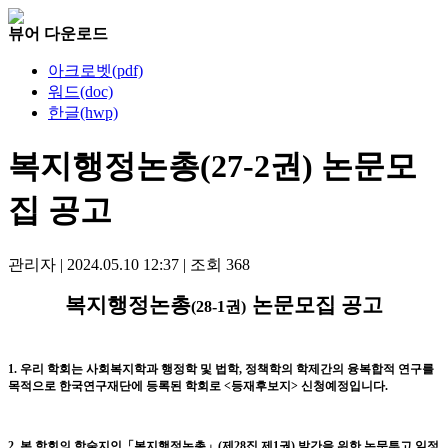
뷰어 다운로드
아크로벳(pdf)
워드(doc)
한글(hwp)
복지행정논총(27-2권) 논문모
집 공고
관리자
|
2024.05.10 12:37
|
조회
368
복지행정논총
논문모집 공고
(28-1
권
)
1.
우리 학회는 사회복지학과 행정학 및 법학
,
정책학의 학제간의 융복합적 연구를
목적으로
한국연구재단에 등록된 학회로
<
등재후보지
>
신청예정입니다
.
2.
본 학회의 학술지인
「
복지행정논총
」
(
제
28
집 제1
권
)
발간을 위한 논문투고 일정