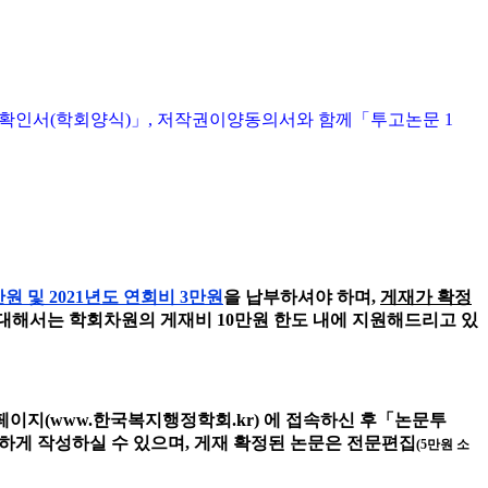
수확인서
(
학회양식
)
」
,
저작권이양동의서와 함께
「
투고논문
1
만원 및
2021
년도 연회비
3
만원
을 납부하셔야 하며
,
게재가 확정
대해서는 학회차원의 게재비 1
0
만원 한도 내에 지원해드리고 있
홈페이지
(
www.
한국복지행정학회
.kr)
에 접속하신 후
「
논문투
하게 작성하실 수 있으며
,
게재 확정된 논문은 전문편집
(5
만원 소