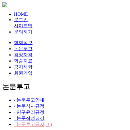
HOME
로그인
사이트맵
문의하기
학회정보
논문투고
검정자격
학술자료
공지사항
회원가입
논문투고
- 논문투고안내
- 논문심사규정
- 연구윤리규정
- 논문작성요강
- 논문투고공지
(16)