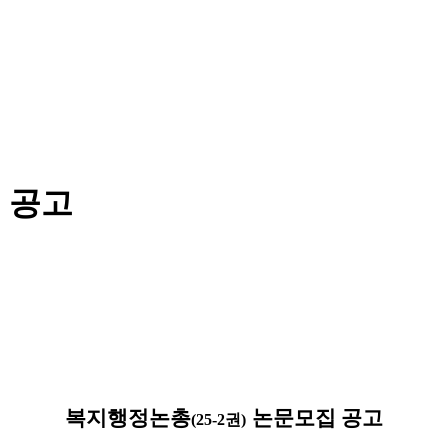
 공고
복지행정논총
논문모집 공고
(25-2
권
)