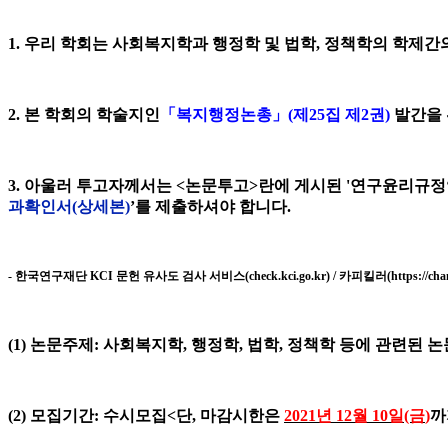
1.
우리 학회는 사회복지학과 행정학 및 법학
,
정책학의 학제간
2.
본 학회의 학술지인
「
복지행정논총
」
(
제
25
집 제
2
권
)
발간을 
3.
아울러 투고자께서는
<
논문투고
>
란에 게시된
'
연구윤리규정
과확인서
(
상세본
)
’
를 제출하셔야 합니다
.
-
한국연구재단
KCI
문헌 유사도 검사 서비스
(check.kci.go.kr) /
카피킬러
(https://cha
(1)
논문주제
:
사회복지학
,
행정학
,
법학
,
정책학
등에 관련된 논
(2)
모집기간
:
수시모집
<
단
,
마감시한은
2021
년 12
월 10
일
(금
)
까