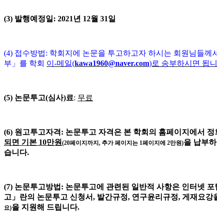
(3)
발행예정일
: 2021
년 12
월
31
일
(4)
접수방법
:
학회지에 논문을 투고하고자 하시는 회원님들께
부
」
를 학회
이
-
메일
(
kawa1960@naver.com
)
로 송부하시면 됩
(5)
논문투고(심사)료
:
무료
(6)
원고투고자격
:
논문투고 자격은 본 학회의 홈페이지에서
정
되면 기본 1
0
만원
을 납부
(20
페이지까지
,
추가 페이지는
1
페이지에
2
만원
)
습니다
.
(7)
논문투고방법
:
논문투고에 관련된 일반적 사항은 인터넷 
고
」
란의 논문투고 신청서
,
발간규정
,
연구윤리규정
,
게재요강
을 지원해 드립니다
.
요
)