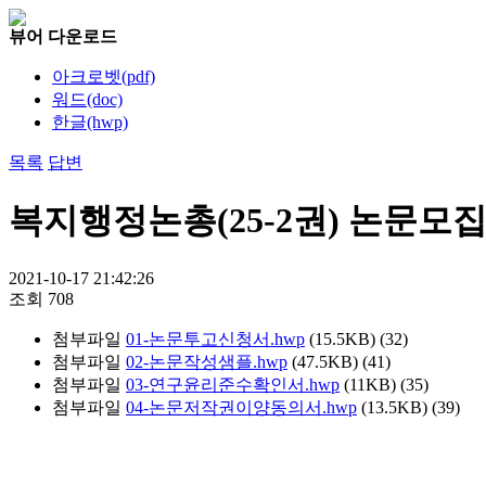
뷰어 다운로드
아크로벳(pdf)
워드(doc)
한글(hwp)
목록
답변
복지행정논총(25-2권) 논문모집
2021-10-17 21:42:26
조회
708
첨부파일
01-논문투고신청서.hwp
(15.5KB)
(32)
첨부파일
02-논문작성샘플.hwp
(47.5KB)
(41)
첨부파일
03-연구윤리준수확인서.hwp
(11KB)
(35)
첨부파일
04-논문저작권이양동의서.hwp
(13.5KB)
(39)