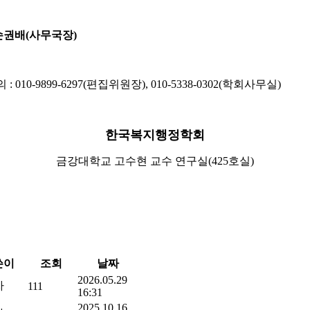
손권배
(
사무국장
)
의
: 010-9899-6297(
편집위원장
), 010-5338-0302(
학회사무실
)
한국복지행정학회
금강대학교
고수현 교수 연구실
(425
호실
)
쓴이
조회
날짜
2026.05.29
자
111
16:31
2025.10.16