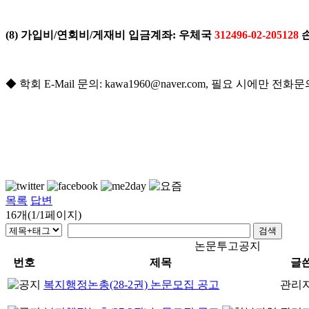
(8) 가입비/연회비/게재비 입금계좌:
우체국
312496-02-205128
◆
학회
E-Mail
문의
: kawa1960@naver.com, 필요 시에만
전화문
목록
답변
16개(1/1페이지)
논문투고공지
번호
제목
글
복지행정논총(28-2권) 논문모집 공고
관리