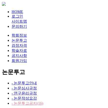
HOME
로그인
사이트맵
문의하기
학회정보
논문투고
검정자격
학술자료
공지사항
회원가입
논문투고
- 논문투고안내
- 논문심사규정
- 연구윤리규정
- 논문작성요강
- 논문투고공지
(16)