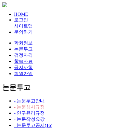
HOME
로그인
사이트맵
문의하기
학회정보
논문투고
검정자격
학술자료
공지사항
회원가입
논문투고
- 논문투고안내
- 논문심사규정
- 연구윤리규정
- 논문작성요강
- 논문투고공지
(16)