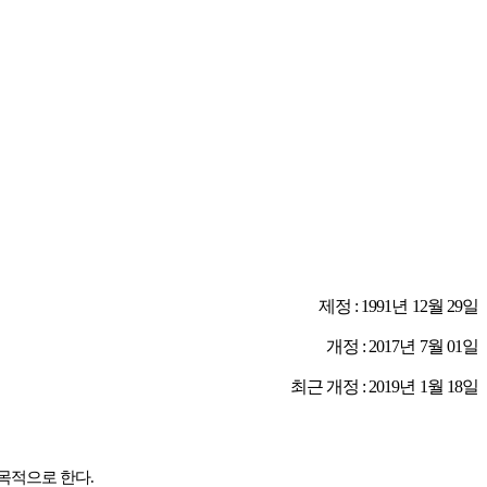
제정
: 1991
년
12
월
29
일
개정
: 2017
년
7
월
01
일
최근 개정
: 2019
년
1
월
18
일
 목적으로 한다
.