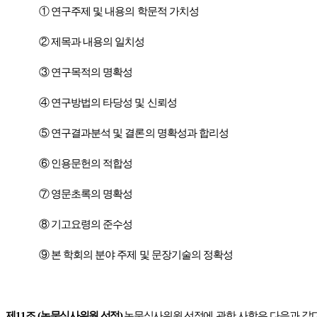
①
연구주제 및 내용의 학문적 가치성
②
제목과 내용의 일치성
③
연구목적의 명확성
④
연구방법의 타당성 및 신뢰성
⑤
연구결과분석 및 결론의 명확성과 합리성
⑥
인용문헌의 적합성
⑦
영문초록의 명확성
⑧
기고요령의 준수성
⑨
본 학회의 분야 주제 및 문장기술의 정확성
제
11
조
(
논문심사위원 선정
)
논문심사위원 선정
에 관한 사항은 다음과 같