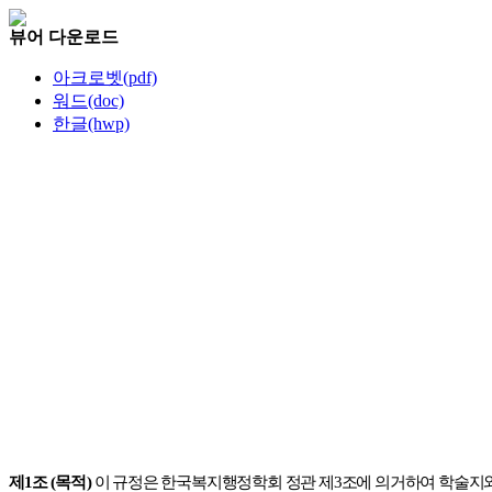
뷰어 다운로드
아크로벳(pdf)
워드(doc)
한글(hwp)
제
1
조
(
목적
)
이 규정은 한국복지행정학회 정관 제
3
조에 의거하여 학술지