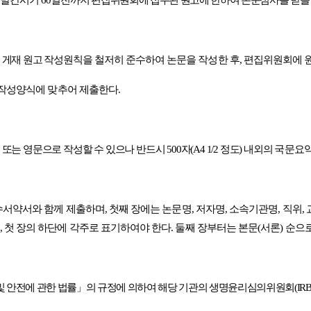
 게재 원고 작성원칙을
철저히 준수하여 논문을 작성한 후
,
편집위원회에 
 작성
양식에 맞추어 제출한다
.
,
또는 영문으로 작성할 수 있으나 반드시
500
자
(A4 1/2
정도
)
내외의
국문요약
서약서와 함께 제출하며
,
첫째 장에는 논문명
,
저자명
,
소속기관명
,
직위
,
,
첫 장의 하단에 각주로 표기하여야 한다
.
둘째 장부터는 본문
(
서론
)
순으
및 안전에 관한 법률
」
의 규정에 의하여 해당 기관의 생명윤리심의위원회
(IR