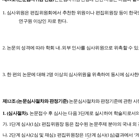
1.
심사위원은 편집위원회에서 추천한 위원이나 편집위원장 등이 한국
연구원 이상인 자로 한다
.
2.
논문의 성격에 따라 학회 내
․
외부 인사를 심사위원으로 위촉할 수 
3.
한 편의 논문에 대해
2
명 이상의 심사위원을 위촉하여 동시에 심사
제
12
조
(
논문심사절차와 판정기준
)
논문심사절차와 판정기준에 관한 사
1. (
심사절차
).
논문접수 후 심사는 다음
3
단계로 실시하여 학술지로서의
가
. 1
단계 심사
(1
심
):
편집위원장 등은 접수된 논문주제 분야의 국내 외
나
. 2
단계 심사
(2
심 및 재심
):
편집위원장은
1
단계 심사
(1
심
)
결과에서
‘