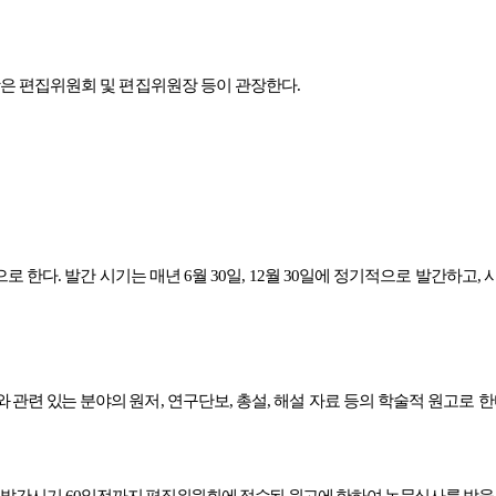
항은 편집위원회 및 편집위원장 등이 관장한다
.
으로 한다
.
발간 시기는 매년
6
월
30
일
, 12
월
30
일에 정기적으로 발간하고
,
와 관련 있는 분야의
원저
,
연구단보
,
총설
,
해설 자료 등의 학술적 원고로 
 발간시기
60
일전
까지 편집위원회에 접수된 원고에 한하여 논문심사를 받을 