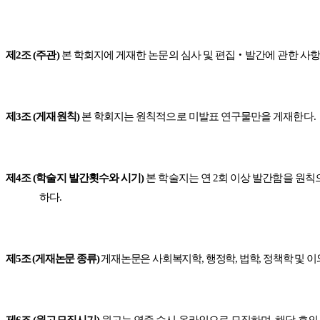
제
2
조
(
주관
)
본 학회지에 게재한 논문의 심사 및 편집
‧
발간에 관한 사
제
3
조
(
게재원칙
)
본 학회지는 원칙적으로 미발표 연구물만을 게재한다
.
제
4
조
(
학술지 발간횟수와 시기
)
본 학술지는 연
2
회 이상 발간함을 원칙
하다
.
제
5
조
(
게재논문 종류
)
게재논문은 사회복지학
,
행정학
,
법학
,
정책학 및 이
제
6
조
(
원고모집시기
)
원고는 연중 수시 온라인으로 모집하며
,
해당 호의