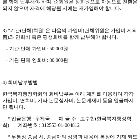
를 함께 납부해야 하며
,
준회원은 정회원으로 자동으로 전환은
되지 않으며 자격에 해당될 시에는 재가입해야 합니다
.
3) “
기관
(
단체
)
회원
”
은 다음의 가입비
(
단체위원은 가입비 제외
됨
)
와 연회비 혹은 평생회비를 함께 납부해야 합니다
.
-
기관
·
단체 가입비
: 50,000
원
-
기관
·
단체 연회비
: 80,000
원
4)
회비납부방법
한국복지행정학회의 회비납부는 아래 계좌를 이용하여 각각
가입비
,
연회비
,
기타 논문심사비
,
논문게재비 등을 입금하시
면 됩니다
.
*
입금은행
:
우체국
예 금 주
:
고수현
(
한국복지행정학
회
)
계좌번호
: 312553-01-004812
*
무통장 송금 시
,
송금자의 성명과 내용이 통장에 기재 되도