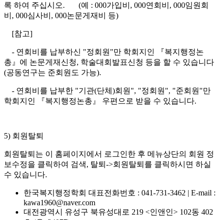
록 하여 주십시오
.
(
예
: 000
가입비
, 000
연회비
, 000
임원회
비
, 000
심사비
, 000
논문게재비 등
)
[
참고
]
-
연회비를 납부하신
"
정회원
"
만 학회지인
『
복지행정논
총
』
에 논문게재신청
,
학술대회발표신청 등을 할 수 있습니다
(
공동연구는 준회원도 가능
).
-
연회비를 납부한
"
기관
(
단체
)
회원
", "
정회원
", "
준회원
"
만
학회지인
『
복지행정논총
』
우편으로 받을 수 있습니다
.
5)
회원탈퇴
회원탈퇴는 이 홈페이지에서 로그인한 후 메뉴상단의 회원 정
보수정을 클릭하여 검색
,
탈퇴
->
회원탈퇴를 클릭하시면 하실
수 있습니다
.
한국복지행정학회
대표전화번호 : 041-731-3462
|
E-mail :
kawa1960@naver.com
대전광역시 유성구 북유성대로 219 <인앤인> 102동 402