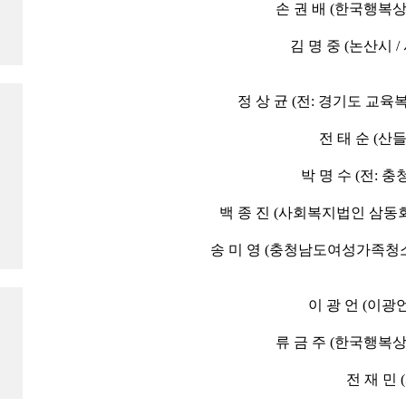
손 권 배 (한국행복
김 명 중 (논산시
정 상 균 (전: 경기도 교육
전 태 순 (산
박 명 수 (전: 
백 종 진 (사회복지법인 삼동
송 미 영 (충청남도여성가족청
이 광 언 (이
류 금 주 (한국행복
전 재 민